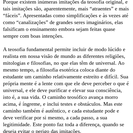
Porque existem inúmeras imitações da teosofia original, e
tais imitações são, aparentemente, mais “atraentes” e mais
“fáceis”. Apresentadas como simplificações e às vezes até
como “canalizações” de grandes seres imaginários, elas
falsificam o ensinamento embora sejam feitas quase
sempre com boas intenções.
A teosofia fundamental permite incluir de modo lúcido e
realista em nossa visão de mundo as diferentes religiões,
mitologias e filosofias, no que elas têm de universal. Ao
mesmo tempo, a filosofia esotérica coloca diante do
estudante um caminho relativamente estreito e difícil. Sua
própria mente é a lente com que ele deve perceber o que é
universal, e ele deve purificar e elevar sua consciência,
isto é, a sua vida. O caminho teosófico avança morro
acima, é íngreme, e inclui testes e obstáculos. Mas este
caminho também é autêntico, e cada estudante pode e
deve verificar por si mesmo, a cada passo, a sua
legitimidade. Este ponto faz toda a diferença, quando se
deseja evitar o perigo das imitações.