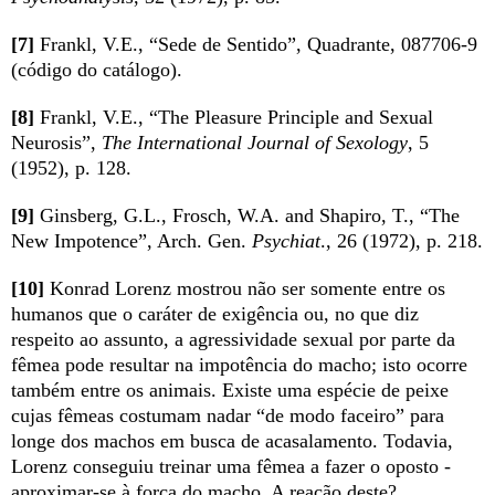
[7]
Frankl, V.E., “Sede de Sentido”, Quadrante, 087706-9
(código do catálogo).
[8]
Frankl, V.E., “The Pleasure Principle and Sexual
Neurosis”,
The International Journal of Sexology
, 5
(1952), p. 128.
[9]
Ginsberg, G.L., Frosch, W.A. and Shapiro, T., “The
New Impotence”, Arch.
Gen.
Psychiat
., 26 (1972), p. 218.
[10]
Konrad Lorenz mostrou não ser somente entre os
humanos que o caráter de exigência ou, no que diz
respeito ao assunto, a agressividade sexual por parte da
fêmea pode resultar na impotência do macho; isto ocorre
também entre os animais. Existe uma espécie de peixe
cujas fêmeas costumam nadar “de modo faceiro” para
longe dos machos em busca de acasalamento. Todavia,
Lorenz conseguiu treinar uma fêmea a fazer o oposto -
aproximar-se à força do macho. A reação deste?