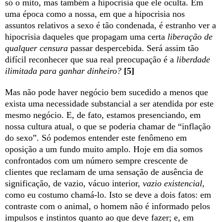
só o mito, mas também a hipocrisia que ele oculta. Em
uma época como a nossa, em que a hipocrisia nos
assuntos relativos a sexo é tão condenada, é estranho ver a
hipocrisia daqueles que propagam uma certa
liberação de
qualquer censura
passar despercebida. Será assim tão
difícil reconhecer que sua real preocupação é a
liberdade
ilimitada para ganhar dinheiro?
[5]
Mas não pode haver negócio bem sucedido a menos que
exista uma necessidade substancial a ser atendida por este
mesmo negócio. E, de fato, estamos presenciando, em
nossa cultura atual, o que se poderia chamar de “inflação
do sexo”. Só podemos entender este fenômeno em
oposição a um fundo muito amplo. Hoje em dia somos
confrontados com um número sempre crescente de
clientes que reclamam de uma sensação de ausência de
significação, de vazio, vácuo interior,
vazio existencial
,
como eu costumo chamá-lo. Isto se deve a dois fatos: em
contraste com o animal, o homem não é informado pelos
impulsos e instintos quanto ao que deve fazer; e, em