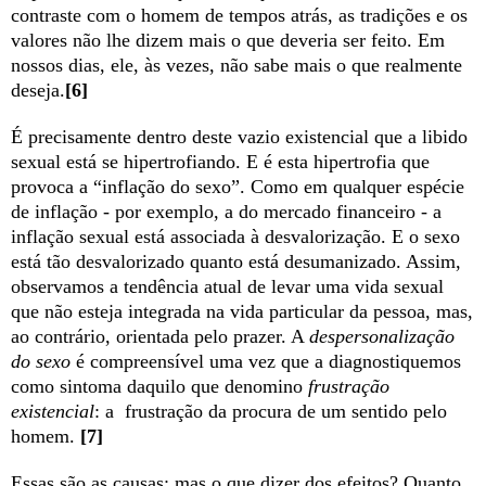
contraste com o homem de tempos atrás, as tradições e os
valores não lhe dizem mais o que deveria ser feito. Em
nossos dias, ele, às vezes, não sabe mais o que realmente
deseja.
[6]
É precisamente dentro deste vazio existencial que a libido
sexual está se hipertrofiando. E é esta hipertrofia que
provoca a “inflação do sexo”. Como em qualquer espécie
de inflação - por exemplo, a do mercado financeiro - a
inflação sexual está associada à desvalorização. E o sexo
está tão desvalorizado quanto está desumanizado. Assim,
observamos a tendência atual de levar uma vida sexual
que não esteja integrada na vida particular da pessoa, mas,
ao contrário, orientada pelo prazer. A
despersonalização
do sexo
é compreensível uma vez que a diagnostiquemos
como sintoma daquilo que denomino
frustração
existencial
: a frustração da procura de um sentido pelo
homem.
[7]
Essas são as causas; mas o que dizer dos efeitos? Quanto