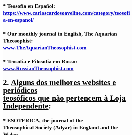
* Teosofía en Español:
https://www.carloscardosoaveline.com/category/teosofi
a-en-espanol/
* Our monthly journal in English,
The Aquarian
Theosophist
:
www.TheAquarianTheosophist.com
*
Teosofia e Filosofia em Russo:
www.RussianTheosophist.com
2.
Alguns dos melhores websites e
periódicos
teosóficos que não pertencem à Loja
Independente
:
* ESOTERICA, the journal of the
Theosophical Society (Adyar) in England and the
Wales: