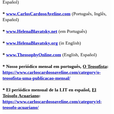
Español)
*
www.CarlosCardosoAveline.com
(Português, Inglês,
Español)
*
www.HelenaBlavatsky.net
(em Português)
*
www.HelenaBlavatsky.org
(in English)
*
www.TheosophyOnline.com
(English, Español)
* Nosso periódico mensal em português,
O Teosofista
:
https://www.carloscardosoaveline.com/category/o-
teosofista-uma-publicacao-mensal/
* El periódico mensual de la LIT en español,
El
Teósofo Acuariano
:
https://www.carloscardosoaveline.com/category/el-
teosofo-acuariano/