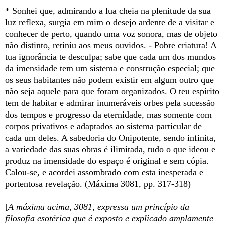
* Sonhei que, admirando a lua cheia na plenitude da sua
luz reflexa, surgia em mim o desejo ardente de a visitar e
conhecer de perto, quando uma voz sonora, mas de objeto
não distinto, retiniu aos meus ouvidos. - Pobre criatura! A
tua ignorância te desculpa; sabe que cada um dos mundos
da imensidade tem um sistema e construção especial; que
os seus habitantes não podem existir em algum outro que
não seja aquele para que foram organizados. O teu espírito
tem de habitar e admirar inumeráveis orbes pela sucessão
dos tempos e progresso da eternidade, mas somente com
corpos privativos e adaptados ao sistema particular de
cada um deles. A sabedoria do Onipotente, sendo infinita,
a variedade das suas obras é ilimitada, tudo o que ideou e
produz na imensidade do espaço é original e sem cópia.
Calou-se, e acordei assombrado com esta inesperada e
portentosa revelação. (Máxima 3081, pp. 317-318)
[
A máxima acima, 3081, expressa um princípio da
filosofia esotérica que é exposto e explicado amplamente