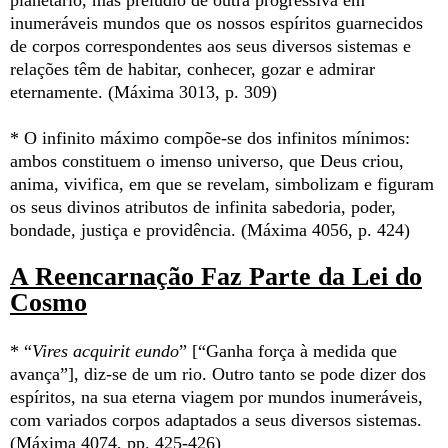
planetário, mas prelúdio de outra progressiva em
inumeráveis mundos que os nossos espíritos guarnecidos
de corpos correspondentes aos seus diversos sistemas e
relações têm de habitar, conhecer, gozar e admirar
eternamente. (Máxima 3013, p. 309)
* O infinito máximo compõe-se dos infinitos mínimos:
ambos constituem o imenso universo, que Deus criou,
anima, vivifica, em que se revelam, simbolizam e figuram
os seus divinos atributos de infinita sabedoria, poder,
bondade, justiça e providência. (Máxima 4056, p. 424)
A Reencarnação Faz Parte da Lei do
Cosmo
* “
Vires acquirit eundo
” [“Ganha força à medida que
avança”], diz-se de um rio. Outro tanto se pode dizer dos
espíritos, na sua eterna viagem por mundos inumeráveis,
com variados corpos adaptados a seus diversos sistemas.
(Máxima 4074, pp. 425-426)