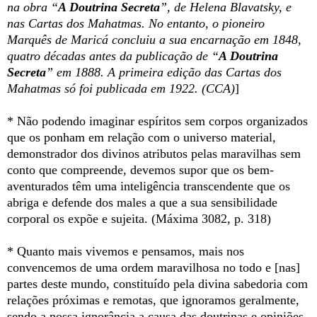
na obra “
A Doutrina Secreta
”, de Helena Blavatsky, e
nas Cartas dos Mahatmas. No entanto, o pioneiro
Marquês de Maricá concluiu a sua encarnação em 1848,
quatro décadas antes da publicação de “
A Doutrina
Secreta
” em 1888. A primeira edição das Cartas dos
Mahatmas só foi publicada em 1922. (CCA)
]
* Não podendo imaginar espíritos sem corpos organizados
que os ponham em relação com o universo material,
demonstrador dos divinos atributos pelas maravilhas sem
conto que compreende, devemos supor que os bem-
aventurados têm uma inteligência transcendente que os
abriga e defende dos males a que a sua sensibilidade
corporal os expõe e sujeita. (Máxima 3082, p. 318)
* Quanto mais vivemos e pensamos, mais nos
convencemos de uma ordem maravilhosa no todo e [nas]
partes deste mundo, constituído pela divina sabedoria com
relações próximas e remotas, que ignoramos geralmente,
sendo a nossa ignorância a causa das doutrinas e opiniões