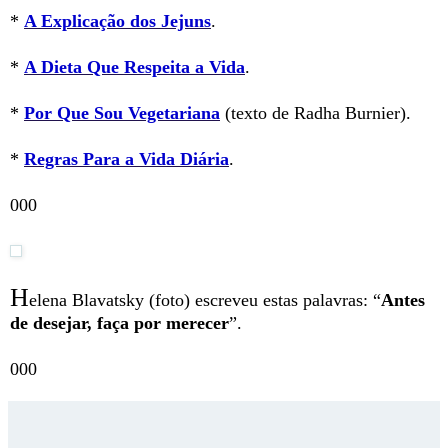
*
A Explicação dos Jejuns
.
*
A Dieta Que Respeita a Vida
.
*
Por Que Sou Vegetariana
(texto de Radha Burnier).
*
Regras Para a Vida Diária
.
000
H
elena Blavatsky (foto) escreveu estas palavras: “
Antes
de desejar, faça por merecer
”.
000