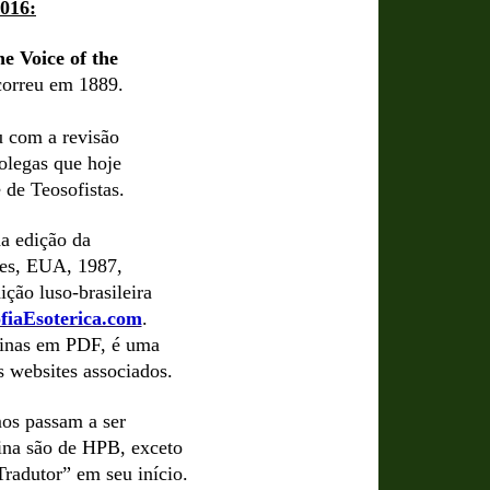
016:
e Voice of the
ocorreu em 1889.
u com a revisão
colegas que hoje
 de Teosofistas.
da edição da
es, EUA, 1987,
ção luso-brasileira
fiaEsoterica.com
.
ginas em PDF, é uma
s websites associados.
smos passam a ser
ina são de HPB, exceto
radutor” em seu início.