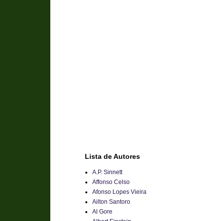
Lista de Autores
A.P. Sinnett
Affonso Celso
Afonso Lopes Vieira
Ailton Santoro
Al Gore