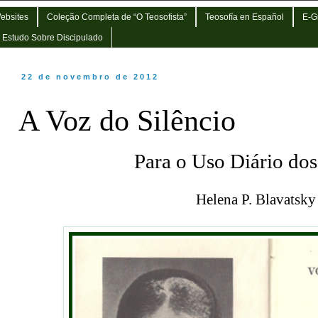
Websites
Coleção Completa de “O Teosofista”
Teosofía en Español
E-G
e Estudo Sobre Discipulado
22 de novembro de 2012
A Voz do Silêncio
Para o Uso Diário dos
Helena P. Blavatsky