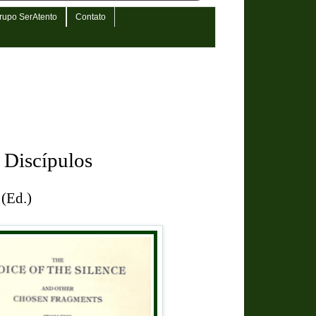
rupo SerAtento
Contato
 Discípulos
 (Ed.)