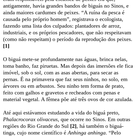
antigamente, havia grandes bandos de biguás no Sinos, e
ainda maiores cardumes de peixes. “A ruína da pesca é
causada pelo próprio homem”, registrava o ecologista,
fazendo uma lista dos culpados: plantadores de arroz,
industriais, e os próprios pescadores, que não respeitavam
(como não respeitam) o período da reprodução dos peixes.
[1]
O biguá mete-se profundamente nas águas, brinca nelas,
toma banho, faz piruetas. Mas depois das imersões ele fica
imóvel, sob o sol, com as asas abertas, para secar as
pernas. É na primavera que faz seus ninhos, no solo, em
árvores ou em arbustos. Seu ninho tem forma de prato,
feito com galhos e gravetos e recheados com penas e
material vegetal. A fêmea põe até três ovos de cor azulada.
Até aqui estávamos estudando a vida do biguá preto,
Phalacrocorax
olivaceus
, que ocorre no Sinos. Em outras
regiões do Rio Grande do Sul
[2]
, há também o biguá-
tinga, cujo nome científico é
Anhinga anhinga
. “Pelo