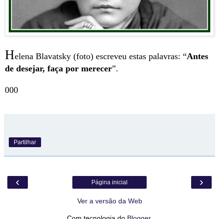
H
elena Blavatsky (foto) escreveu estas palavras: “
Antes
de desejar, faça por merecer
”.
000
Partilhar
‹
›
Página inicial
Ver a versão da Web
Com tecnologia do
Blogger
.