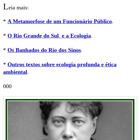
L
eia mais:
*
A Metamorfose de um Funcionário Público
.
*
O Rio Grande do Sul e a Ecologia
.
*
Os Banhados do Rio dos Sinos
.
*
Outros textos sobre ecologia profunda e ética
ambiental
.
000