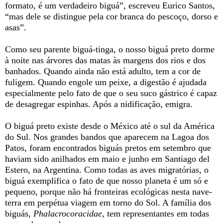
formato, é um verdadeiro biguá”, escreveu Eurico Santos,
“mas dele se distingue pela cor branca do pescoço, dorso e
asas”.
Como seu parente biguá-tinga, o nosso biguá preto dorme
à noite nas árvores das matas às margens dos rios e dos
banhados. Quando ainda não está adulto, tem a cor de
fuligem. Quando engole um peixe, a digestão é ajudada
especialmente pelo fato de que o seu suco gástrico é capaz
de desagregar espinhas. Após a nidificação, emigra.
O biguá preto existe desde o México até o sul da América
do Sul. Nos grandes bandos que aparecem na Lagoa dos
Patos, foram encontrados biguás pretos em setembro que
haviam sido anilhados em maio e junho em Santiago del
Estero, na Argentina. Como todas as aves migratórias, o
biguá exemplifica o fato de que nosso planeta é um só e
pequeno, porque não há fronteiras ecológicas nesta nave-
terra em perpétua viagem em torno do Sol. A família dos
biguás,
Phalacrocoracidae
, tem representantes em todas