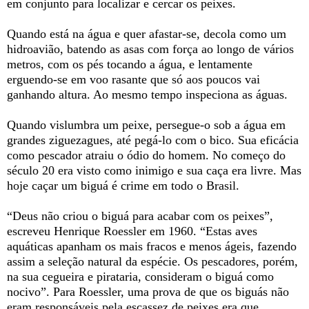
em conjunto para localizar e cercar os peixes.
Quando está na água e quer afastar-se, decola como um
hidroavião, batendo as asas com força ao longo de vários
metros, com os pés tocando a água, e lentamente
erguendo-se em voo rasante que só aos poucos vai
ganhando altura. Ao mesmo tempo inspeciona as águas.
Quando vislumbra um peixe, persegue-o sob a água em
grandes ziguezagues, até pegá-lo com o bico. Sua eficácia
como pescador atraiu o ódio do homem. No começo do
século 20 era visto como inimigo e sua caça era livre. Mas
hoje caçar um biguá é crime em todo o Brasil.
“Deus não criou o biguá para acabar com os peixes”,
escreveu Henrique Roessler em 1960. “Estas aves
aquáticas apanham os mais fracos e menos ágeis, fazendo
assim a seleção natural da espécie. Os pescadores, porém,
na sua cegueira e pirataria, consideram o biguá como
nocivo”. Para Roessler, uma prova de que os biguás não
eram responsáveis pela escassez de peixes era que,