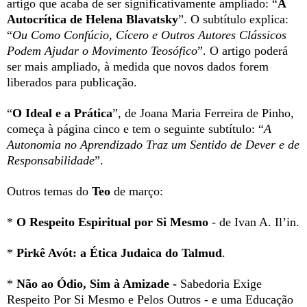
artigo que acaba de ser significativamente ampliado: “
A
Autocrítica de Helena Blavatsky
”. O subtítulo explica:
“
Ou Como Confúcio, Cícero e Outros Autores Clássicos
Podem Ajudar o Movimento Teosófico
”. O artigo poderá
ser mais ampliado, à medida que novos dados forem
liberados para publicação.
“
O Ideal e a Prática
”, de Joana Maria Ferreira de Pinho,
começa à página cinco e tem o seguinte subtítulo: “
A
Autonomia no Aprendizado Traz um Sentido de Dever e de
Responsabilidade
”.
Outros temas do
Teo
de março:
*
O Respeito Espiritual por Si Mesmo
- de Ivan A. Il’in.
*
Pirkê Avót: a Ética Judaica do Talmud
.
*
Não ao Ódio, Sim à Amizade -
Sabedoria Exige
Respeito Por Si Mesmo e Pelos Outros - e uma Educação