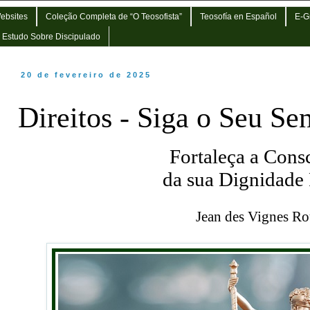
Websites
Coleção Completa de “O Teosofista”
Teosofía en Español
E-G
e Estudo Sobre Discipulado
20 de fevereiro de 2025
Direitos - Siga o Seu Sen
Fortaleça a Cons
da sua Dignidade 
Jean des Vignes R