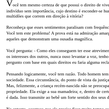
V
ocê tem mesmo certeza de que possui o direito de viv
indivíduo sem importância, cujo destino é esconder-se hum
multidões que correm em direção à vitória?
Reconheça que esses sentimentos paralisam com frequênci
Você tem este problema! A prova está na admiração amarg
aqueles que demonstram uma ousadia magnífica.
Você pergunta: - Como eles conseguem ter esse atrevime
os interesses dos outros, nunca ouso levantar a voz, tenh
pergunto com base em quais direitos eu faria alguma rec
Pensando logicamente, você tem razão. Todo homem tem
sociedade. Essa circunstância, do ponto de vista da justiç
Mas, felizmente, a criança recém-nascida não se preocupa 
propriedade. Ela exige a sua mamadeira; e, dentro de cer
é dada. Isso transmite ao bebê um forte sentido dos seus d