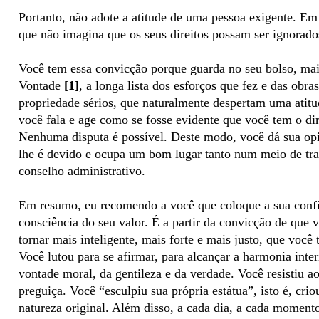
Portanto, não adote a atitude de uma pessoa exigente. E
que não imagina que os seus direitos possam ser ignorado
Você tem essa convicção porque guarda no seu bolso, ma
Vontade
[1]
, a longa lista dos esforços que fez e das obras
propriedade sérios, que naturalmente despertam uma atitud
você fala e age como se fosse evidente que você tem o di
Nenhuma disputa é possível. Deste modo, você dá sua opi
lhe é devido e ocupa um bom lugar tanto num meio de tr
conselho administrativo.
Em resumo, eu recomendo a você que coloque a sua conf
consciência do seu valor. É a partir da convicção de que v
tornar mais inteligente, mais forte e mais justo, que você
Você lutou para se afirmar, para alcançar a harmonia inter
vontade moral, da gentileza e da verdade. Você resistiu 
preguiça. Você “esculpiu sua própria estátua”, isto é, cri
natureza original. Além disso, a cada dia, a cada momen