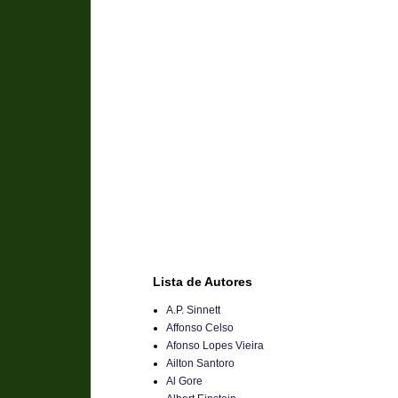
Lista de Autores
A.P. Sinnett
Affonso Celso
Afonso Lopes Vieira
Ailton Santoro
Al Gore