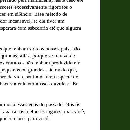
sperando pela mamadeira; neste caso ele
essores excessivamente rigorosos o
cer em silêncio. Esse método de
dor incansável, se ela tiver um
sperará com sabedoria até que alguém
es que tenham sido os nossos pais, não
gítimas, aliás, porque se tratava de
nós éramos - não tenham produzido em
s pequenos ou grandes. De modo que,
vore da vida, sentimos uma espécie de
 obscuramente em nossos ouvidos: “Eu
rdos a esses ecos do passado. Nós os
a agarrar os melhores lugares; mas você,
 pouco claros para você.