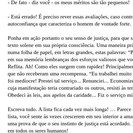
- De fato - diz você - os meus méritos são tão pequenos!
- Está errado! É preciso rever essas avaliações, caso cont
autoconfiança que caracteriza o homem de vontade forte.
Ponha em ação portanto o seu senso de justiça, para que 
texto solene em sua própria consciência. Uma maneira prát
numa folha de papel, em letras grandes, estas palavras: 
em sua memória lembranças dos esforços valiosos que vo
Reflita. Ah! Como eles surgem com rapidez! Principalmen
que não receberam uma recompensa. “Eu trabalhei muito n
foi medíocre! Prestei tal serviço... Renunciei... Economi
cuja manifestação teria contrariado os outros, resisti às 
Obedeci às leis, aos apelos da caridade... Fiz o serviço m
Escreva tudo. A lista fica cada vez mais longa! … Parece 
lista, você sente às vezes crescerem em seu interior a ama
uma prova de que o seu instinto de justiça está acordado. E
em todos os seres humanos!