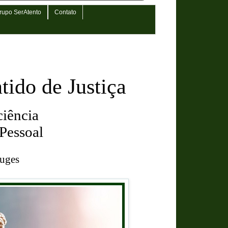
rupo SerAtento
Contato
tido de Justiça
ciência
Pessoal
ouges