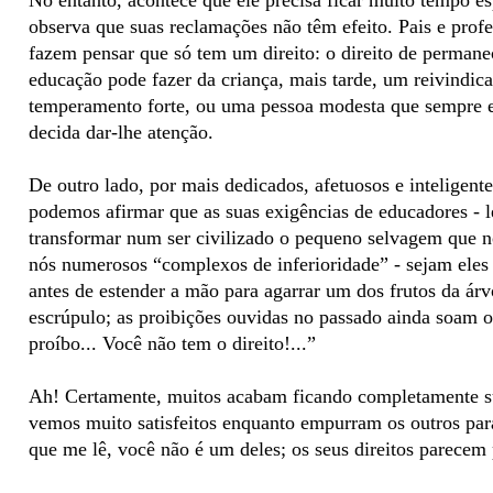
No entanto, acontece que ele precisa ficar muito tempo e
observa que suas reclamações não têm efeito. Pais e prof
fazem pensar que só tem um direito: o direito de permane
educação pode fazer da criança, mais tarde, um reivindica
temperamento forte, ou uma pessoa modesta que sempre e
decida dar-lhe atenção.
De outro lado, por mais dedicados, afetuosos e inteligent
podemos afirmar que as suas exigências de educadores - le
transformar num ser civilizado o pequeno selvagem que 
nós numerosos “complexos de inferioridade” - sejam ele
antes de estender a mão para agarrar um dos frutos da ár
escrúpulo; as proibições ouvidas no passado ainda soam
proíbo... Você não tem o direito!...”
Ah! Certamente, muitos acabam ficando completamente su
vemos muito satisfeitos enquanto empurram os outros par
que me lê, você não é um deles; os seus direitos parecem