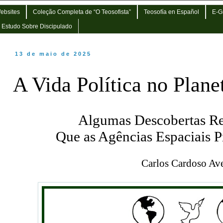
Websites
Coleção Completa de “O Teosofista”
Teosofía en Español
E-G
e Estudo Sobre Discipulado
13 de maio de 2025
A Vida Política no Plan
Algumas Descobertas Re
Que as Agências Espaciais 
Carlos Cardoso Ave