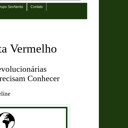
rupo SerAtento
Contato
eta Vermelho
volucionárias
Precisam Conhecer
line