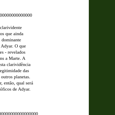
00000000000000
clarividente
mos que ainda
a dominante
e Adyar. O que
es - revelados
ens a Marte. A
sta clarividência
legitimidade das
 outros planetas.
, então, qual será
sóficos de Adyar.
00000000000000000