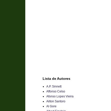
Lista de Autores
A.P. Sinnett
Affonso Celso
Afonso Lopes Vieira
Ailton Santoro
Al Gore