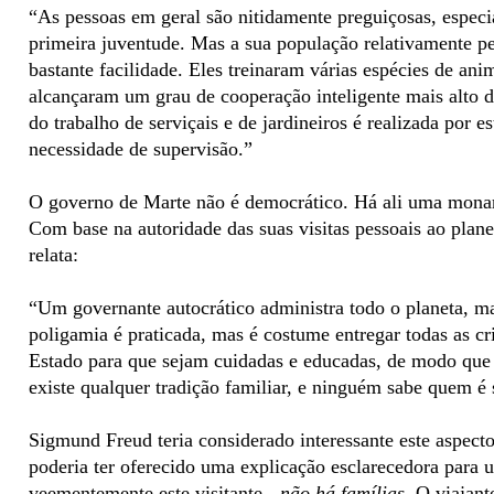
“As pessoas em geral são nitidamente preguiçosas, espec
primeira juventude. Mas a sua população relativamente 
bastante facilidade. Eles treinaram várias espécies de a
alcançaram um grau de cooperação inteligente mais alto d
do trabalho de serviçais e de jardineiros é realizada por 
necessidade de supervisão.”
O governo de Marte não é democrático. Há ali uma monar
Com base na autoridade das suas visitas pessoais ao plane
relata:
“Um governante autocrático administra todo o planeta, ma
poligamia é praticada, mas é costume entregar todas as cr
Estado para que sejam cuidadas e educadas, de modo que 
existe qualquer tradição familiar, e ninguém sabe quem é
Sigmund Freud teria considerado interessante este aspect
poderia ter oferecido uma explicação esclarecedora para 
veementemente este visitante -
não há famílias
. O viajant