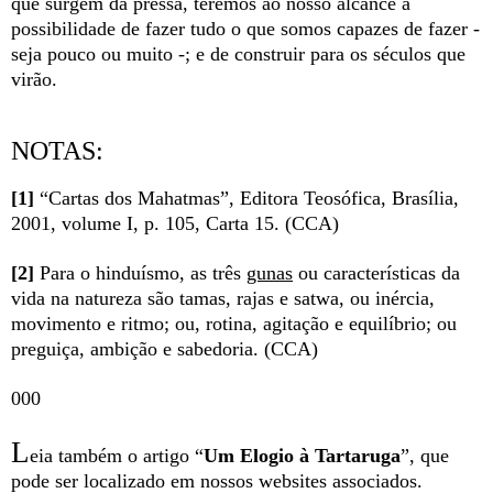
que surgem da pressa, teremos ao nosso alcance a
possibilidade de fazer tudo o que somos capazes de fazer -
seja pouco ou muito -; e de construir para os séculos que
virão.
NOTAS:
[1]
“Cartas dos Mahatmas”, Editora Teosófica, Brasília,
2001, volume I, p. 105, Carta 15. (CCA)
[2]
Para o hinduísmo, as três
gunas
ou características da
vida na natureza são tamas, rajas e satwa, ou inércia,
movimento e ritmo; ou, rotina, agitação e equilíbrio; ou
preguiça, ambição e sabedoria. (CCA)
000
L
eia também o artigo “
Um Elogio à Tartaruga
”, que
pode ser localizado em nossos websites associados.