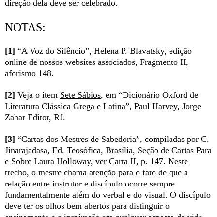
direção dela deve ser celebrado.
NOTAS:
[1]
“A Voz do Silêncio”, Helena P. Blavatsky, edição
online de nossos websites associados, Fragmento II,
aforismo 148.
[2]
Veja o item
Sete Sábios
, em “Dicionário Oxford de
Literatura Clássica Grega e Latina”, Paul Harvey, Jorge
Zahar Editor, RJ.
[3]
“Cartas dos Mestres de Sabedoria”, compiladas por C.
Jinarajadasa, Ed. Teosófica, Brasília, Seção de Cartas Para
e Sobre Laura Holloway, ver Carta II, p. 147. Neste
trecho, o mestre chama atenção para o fato de que a
relação entre instrutor e discípulo ocorre sempre
fundamentalmente além do verbal e do visual. O discípulo
deve ter os olhos bem abertos para distinguir o
ensinamento e a inspiração em qualquer aspecto da vida.