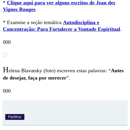
*
Clique aqui para ver alguns escritos de Jean des
Vignes Rouges
.
* Examine a seção temática
Autodisciplina e
Concentração: Para Fortalecer a Vontade Espiritual
.
000
H
elena Blavatsky (foto) escreveu estas palavras: “
Antes
de desejar, faça por merecer
”.
000
Partilhar