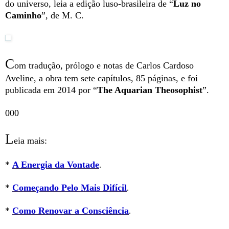
do universo, leia a edição luso-brasileira de “
Luz no
Caminho
”, de M. C.
C
om tradução, prólogo e notas de Carlos Cardoso
Aveline, a obra tem sete capítulos, 85 páginas, e foi
publicada em 2014 por “
The Aquarian Theosophist
”.
000
L
eia mais:
*
A Energia da Vontade
.
*
Começando Pelo Mais Difícil
.
*
Como Renovar a Consciência
.