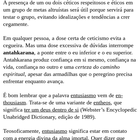
A presença de um ou dois céticos respeitosos e éticos em
um grupo de metas altruístas será útil porque servirá para
testar o grupo, evitando idealizações e tendências a crer
cegamente.
Em qualquer pessoa, a dose certa de ceticismo evita a
cegueira. Mas uma dose excessiva de dúvidas interrompe
antahkarana
, a ponte entre o eu inferior e o eu superior.
Antahkarana produz confiança em si mesmo, confiança na
vida, confiança no outro e uma
certeza do caminho
espiritual
, apesar das armadilhas que o peregrino precisa
enfrentar enquanto avança.
É bom lembrar que a palavra
entusiasmo
vem de
en-
thousiasm
. Trata-se de uma variante de
entheos
, que
significa
ter um deus dentro de si
(Webster’s Encyclopedic
Unabridged Dictionary, edição de 1989).
Teosoficamente,
entusiasmo
significa estar em contato
com a energia divina da alma imortal. Quer dizer que