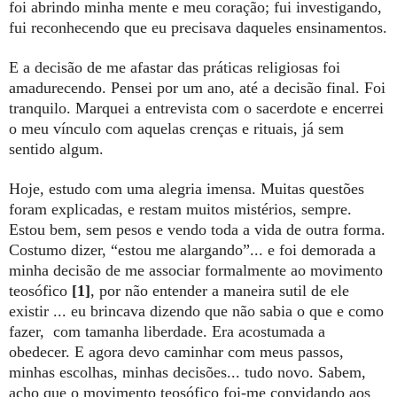
foi abrindo minha mente e meu coração; fui investigando,
fui reconhecendo que eu precisava daqueles ensinamentos.
E a decisão de me afastar das práticas religiosas foi
amadurecendo. Pensei por um ano, até a decisão final. Foi
tranquilo. Marquei a entrevista com o sacerdote e encerrei
o meu vínculo com aquelas crenças e rituais, já sem
sentido algum.
Hoje, estudo com uma alegria imensa. Muitas questões
foram explicadas, e restam muitos mistérios, sempre.
Estou bem, sem pesos e vendo toda a vida de outra forma.
Costumo dizer, “estou me alargando”... e foi demorada a
minha decisão de me associar formalmente ao movimento
teosófico
[1]
, por não entender a maneira sutil de ele
existir ... eu brincava dizendo que não sabia o que e como
fazer, com tamanha liberdade. Era acostumada a
obedecer. E agora devo caminhar com meus passos,
minhas escolhas, minhas decisões... tudo novo. Sabem,
acho que o movimento teosófico foi-me convidando aos