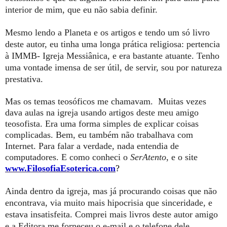
interior de mim, que eu não sabia definir.
Mesmo lendo a Planeta e os artigos e tendo um só livro
deste autor, eu tinha uma longa prática religiosa: pertencia
à IMMB- Igreja Messiânica, e era bastante atuante. Tenho
uma vontade imensa de ser útil, de servir, sou por natureza
prestativa.
Mas os temas teosóficos me chamavam. Muitas vezes
dava aulas na igreja usando artigos deste meu amigo
teosofista. Era uma forma simples de explicar coisas
complicadas. Bem, eu também não trabalhava com
Internet. Para falar a verdade, nada entendia de
computadores. E como conheci o
SerAtento
, e o site
www.FilosofiaEsoterica.com
?
Ainda dentro da igreja, mas já procurando coisas que não
encontrava, via muito mais hipocrisia que sinceridade, e
estava insatisfeita. Comprei mais livros deste autor amigo
e a Editora me forneceu o e-mail e o telefone dele.