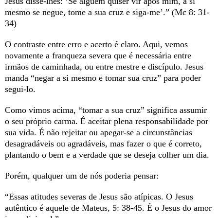
Jesus disse-lhes: ‘Se alguém quiser vir após mim, a si
mesmo se negue, tome a sua cruz e siga-me’.” (Mc 8: 31-
34)
O contraste entre erro e acerto é claro. Aqui, vemos
novamente a franqueza severa que é necessária entre
irmãos de caminhada, ou entre mestre e discípulo. Jesus
manda “negar a si mesmo e tomar sua cruz” para poder
segui-lo.
Como vimos acima, “tomar a sua cruz” significa assumir
o seu próprio carma. É aceitar plena responsabilidade por
sua vida. É não rejeitar ou apegar-se a circunstâncias
desagradáveis ou agradáveis, mas fazer o que é correto,
plantando o bem e a verdade que se deseja colher um dia.
Porém, qualquer um de nós poderia pensar:
“Essas atitudes severas de Jesus são atípicas. O Jesus
autêntico é aquele de Mateus, 5: 38-45. É o Jesus do amor