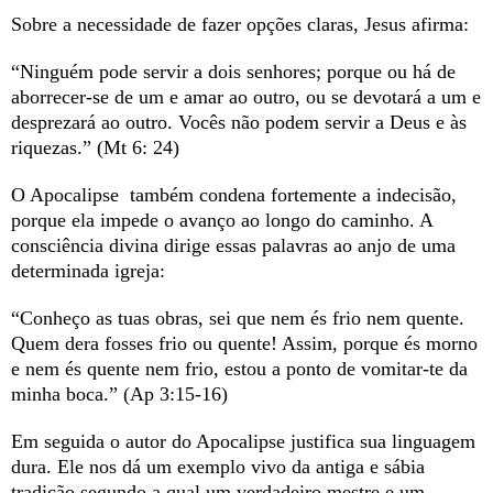
Sobre a necessidade de fazer opções claras, Jesus afirma:
“Ninguém pode servir a dois senhores; porque ou há de
aborrecer-se de um e amar ao outro, ou se devotará a um e
desprezará ao outro. Vocês não podem servir a Deus e às
riquezas.” (Mt 6: 24)
O Apocalipse também condena fortemente a indecisão,
porque ela impede o avanço ao longo do caminho. A
consciência divina dirige essas palavras ao anjo de uma
determinada igreja:
“Conheço as tuas obras, sei que nem és frio nem quente.
Quem dera fosses frio ou quente! Assim, porque és morno
e nem és quente nem frio, estou a ponto de vomitar-te da
minha boca.” (Ap 3:15-16)
Em seguida o autor do Apocalipse justifica sua linguagem
dura. Ele nos dá um exemplo vivo da antiga e sábia
tradição segundo a qual um verdadeiro mestre e um