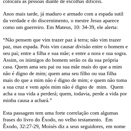
colocará as pessoas diante de escolhas difíceis.
Anos mais tarde, já maduro e armado com a espada sutil
da verdade e do discernimento, o mestre Jesus aparece
como um guerreiro. Em Mateus, 10: 34-39, ele alerta:
“Não pensem que vim trazer paz à terra; não vim trazer
paz, mas espada. Pois vim causar divisão entre o homem e
seu pai; entre a filha e sua mãe; e entre a nora e sua sogra.
Assim, os inimigos do homem serão os da sua própria
casa. Quem ama seu pai ou sua mãe mais do que a mim
não é digno de mim; quem ama seu filho ou sua filha
mais do que a mim não é digno de mim; e quem não toma
a sua cruz e vem após mim não é digno de mim. Quem
acha a sua vida a perderá; quem, todavia, perde a vida por
minha causa a achará.”
Esta passagem tem uma forte correlação com algumas
frases do livro do Êxodo, no velho testamento. Em
Êxodo, 32:27-29, Moisés diz a seus seguidores, em nome