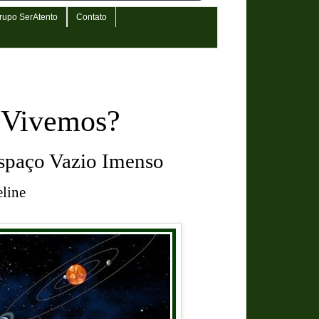
rupo SerAtento
Contato
 Vivemos?
spaço Vazio Imenso
eline