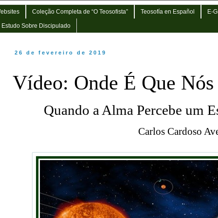
Websites
Coleção Completa de “O Teosofista”
Teosofía en Español
E-G
e Estudo Sobre Discipulado
26 de fevereiro de 2019
Vídeo: Onde É Que Nós
Quando a Alma Percebe um E
Car
los Cardoso Av