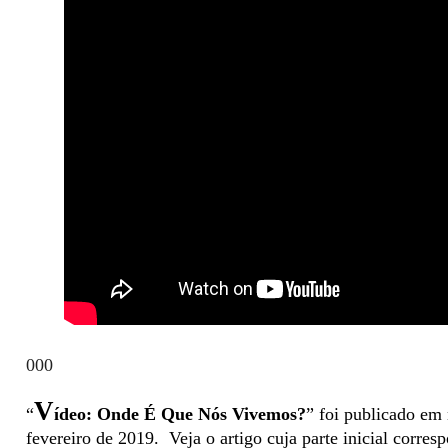
000
V
“
ídeo: Onde É Que Nós Vivemos?
” foi publicado em 
fevereiro de 2019.
Veja o artigo cuja parte inicial corre