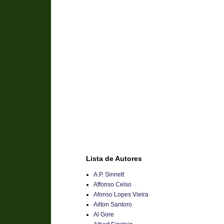
Lista de Autores
A.P. Sinnett
Affonso Celso
Afonso Lopes Vieira
Ailton Santoro
Al Gore