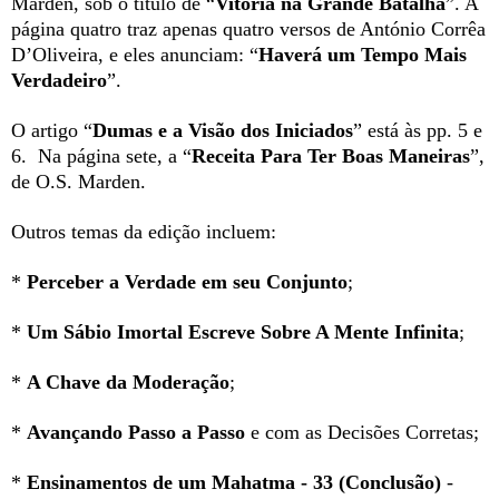
Marden, sob o título de “
Vitória na Grande Batalha
”. A
página quatro traz apenas quatro versos de António Corrêa
D’Oliveira, e eles anunciam: “
Haverá um Tempo Mais
Verdadeiro
”.
O artigo “
Dumas e a Visão dos Iniciados
” está às pp. 5 e
6.
Na página sete, a “
Receita Para Ter Boas Maneiras
”,
de O.S. Marden.
Outros temas da edição incluem:
*
Perceber a Verdade em seu Conjunto
;
*
Um Sábio Imortal Escreve Sobre A Mente Infinita
;
*
A Chave da Moderação
;
*
Avançando Passo a Passo
e com as Decisões Corretas;
*
Ensinamentos de um Mahatma - 33 (Conclusão)
-