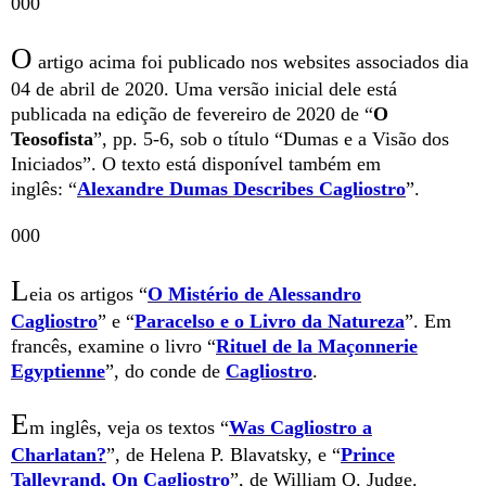
000
O
artigo acima foi publicado nos websites associados dia
04 de abril de 2020. Uma versão inicial dele está
publicada na edição de fevereiro de 2020 de “
O
Teosofista
”, pp. 5-6, sob o título “Dumas e a Visão dos
Iniciados”. O texto está disponível também em
inglês:
“
Alexandre Dumas Describes Cagliostro
”.
000
L
eia os artigos
“
O Mistério de Alessandro
Cagliostro
”
e
“
Paracelso e o Livro da Natureza
”.
Em
francês, examine o livro
“
Rituel de la Maçonnerie
Egyptienne
”,
do conde de
Cagliostro
.
E
m inglês, veja os textos
“
Was Cagliostro a
Charlatan?
”,
de Helena P. Blavatsky, e
“
Prince
Talleyrand, On Cagliostro
”,
de William Q. Judge.