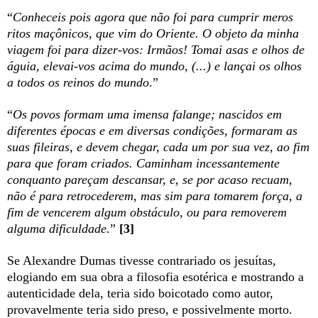
“
Conheceis pois agora que não foi para cumprir meros
ritos maçônicos, que vim do Oriente. O objeto da minha
viagem foi para dizer-vos: Irmãos! Tomai asas e olhos de
águia, elevai-vos acima do mundo, (...) e lançai os olhos
a todos os reinos do mundo
.”
“
Os povos formam uma imensa falange; nascidos em
diferentes épocas e em diversas condições, formaram as
suas fileiras, e devem chegar, cada um por sua vez, ao fim
para que foram criados. Caminham incessantemente
conquanto pareçam descansar, e, se por acaso recuam,
não é para retrocederem, mas sim para tomarem força, a
fim de vencerem algum obstáculo, ou para removerem
alguma dificuldade
.”
[3]
Se Alexandre Dumas tivesse contrariado os jesuítas,
elogiando em sua obra a filosofia esotérica e mostrando a
autenticidade dela, teria sido boicotado como autor,
provavelmente teria sido preso, e possivelmente morto.