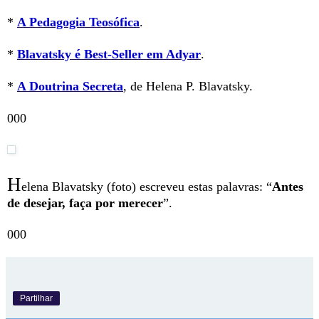
*
A Pedagogia Teosófica
.
*
Blavatsky é Best-Seller em Adyar
.
*
A Doutrina Secreta
, de Helena P. Blavatsky.
000
H
elena Blavatsky (foto) escreveu estas palavras: “
Antes
de desejar, faça por merecer
”.
000
Partilhar