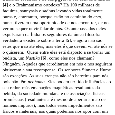
[4]
e o Brahmanismo ortodoxo? Há 100 milhares de
faquires, sannyasis e sadhus levando vidas totalmente
puras e, entretanto, porque estão no caminho do
erro
,
nunca tiveram uma oportunidade de nos encontrar, de nos
ver ou sequer ouvir falar de nós. Os antepassados deles
expulsaram da Índia os seguidores da única filosofia
verdadeira existente sobre a terra
[5]
, e agora não são
estes que irão até eles, mas eles é que devem vir até nós se
o quiserem.
Quem entre eles está disposto a se tornar um
budista, um
Nastika
[6]
, como eles nos chamam?
Ninguém. Aqueles que acreditaram em nós e nos seguiram
obtiveram a sua recompensa. Os senhores Sinnett e Hume
são exceções. As suas crenças não são barreiras para nós,
pois não têm
nenhuma
. Eles podem ter tido influências ao
seu redor, más emanações magnéticas resultantes da
bebida, da sociedade mundana e de associações físicas
promíscuas (resultantes até mesmo de apertar a mão de
homens impuros); mas todos esses impedimentos são
físicos e materiais, aos quais podemos nos opor com um