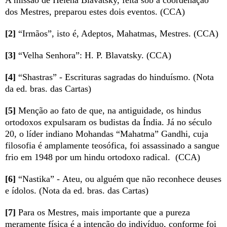
A missão de Helena Blavatsky, feita sob a coordenação
dos Mestres, preparou estes dois eventos. (CCA)
[2]
“Irmãos”, isto é, Adeptos, Mahatmas, Mestres.
(CCA)
[3]
“Velha Senhora”: H. P. Blavatsky. (CCA)
[4]
“Shastras” - Escrituras sagradas do hinduísmo. (Nota
da ed. bras. das Cartas)
[5]
Menção ao fato de que, na antiguidade, os hindus
ortodoxos expulsaram os budistas da Índia. Já no século
20, o líder indiano Mohandas “Mahatma” Gandhi, cuja
filosofia é amplamente teosófica, foi assassinado a sangue
frio em 1948 por um hindu ortodoxo radical. (CCA)
[6]
“Nastika” -
Ateu, ou alguém que não reconhece deuses
e ídolos.
(Nota da ed. bras. das Cartas)
[7]
Para os Mestres, mais importante que a pureza
meramente física é a
intenção
do indivíduo, conforme foi