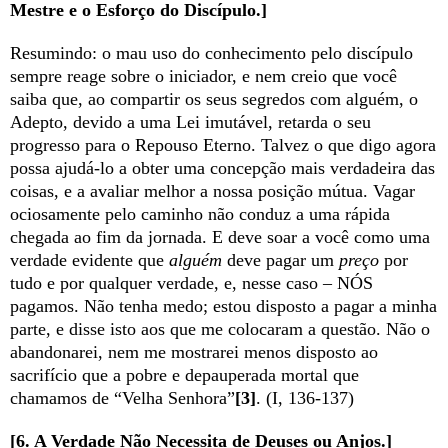
Mestre e o Esforço do Discípulo.]
Resumindo: o mau uso do conhecimento pelo discípulo
sempre reage sobre o iniciador, e nem creio que você
saiba que, ao compartir os seus segredos com alguém, o
Adepto, devido a uma Lei imutável, retarda o seu
progresso para o Repouso Eterno. Talvez o que digo agora
possa ajudá-lo a obter uma concepção mais verdadeira das
coisas, e a avaliar melhor a nossa posição mútua. Vagar
ociosamente pelo caminho não conduz a uma rápida
chegada ao fim da jornada. E deve soar a você como uma
verdade evidente que
alguém
deve pagar um
preço
por
tudo e por qualquer verdade, e, nesse caso – NÓS
pagamos. Não tenha medo; estou disposto a pagar a minha
parte, e disse isto aos que me colocaram a questão. Não o
abandonarei, nem me mostrarei menos disposto ao
sacrifício que a pobre e depauperada mortal que
chamamos de “Velha Senhora”
[3]
. (I, 136-137)
[6. A Verdade Não Necessita de Deuses ou Anjos.]