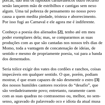
porcas, não têm os rapsodos carnavalescos outro recurso
senão lançarem mão de estribilhos e cantigas sem nexo
algum. Uma tal pobreza de pensamento no nosso povo
causa a quem medita piedade, tristeza e aborrecimento.
Por isso fugi ao Carnaval e ele agora me é indiferente.
Conheço a poesia dos alienados
[2]
, tenho até em meu
poder exemplares dela; mas, se compararmos as suas
produções com as que são cantadas nos nossos três dias de
Momo, toda a vantagem de concatenação de ideias, de
sentido e mesmo de propriamente poesia, vai para a banda
dos dementados.
Seria tolice exigir dos vates dos cordões e ranchos, coisas
impecáveis em qualquer sentido. O que, porém, podiam
mostrar, é que eram capazes de não desmentir o estro
[3]
dos nossos humildes cantores roceiros do “desafio”, que
são verdadeiramente povo; entretanto, raramente caem
com as suas quadras no contrassenso ou, melhor, no sem-
senso, agravado do palavreado oco e idiota da atual musa