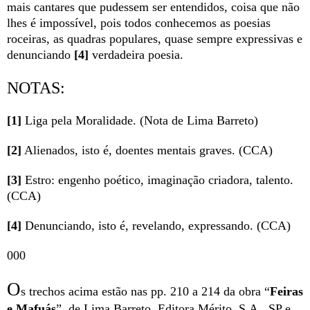
mais cantares que pudessem ser entendidos, coisa que não
lhes é impossível, pois todos conhecemos as poesias
roceiras, as quadras populares, quase sempre expressivas e
denunciando
[4]
verdadeira poesia.
NOTAS:
[1]
Liga pela Moralidade. (Nota de Lima Barreto)
[2]
Alienados, isto é, doentes mentais graves. (CCA)
[3]
Estro: engenho poético, imaginação criadora, talento.
(CCA)
[4]
Denunciando, isto é, revelando, expressando. (CCA)
000
O
s trechos acima estão nas pp. 210 a 214 da obra “
Feiras
e Mafuás
”, de Lima Barreto, Editora Mérito, S.A., SP e