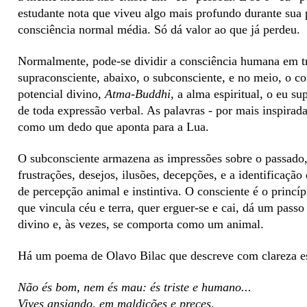
estudante nota que viveu algo mais profundo durante sua 
consciência normal média. Só dá valor ao que já perdeu.
Normalmente, pode-se dividir a consciência humana em trê
supraconsciente, abaixo, o subconsciente, e no meio, o co
potencial divino,
Atma-Buddhi
, a alma espiritual, o eu su
de toda expressão verbal. As palavras - por mais inspirad
como um dedo que aponta para a Lua.
O subconsciente armazena as impressões sobre o passado, 
frustrações, desejos, ilusões, decepções, e a identifica
de percepção animal e instintiva. O consciente é o princí
que vincula céu e terra, quer erguer-se e cai, dá um passo 
divino e, às vezes, se comporta como um animal.
Há um poema de Olavo Bilac que descreve com clareza es
Não és bom, nem és mau: és triste e humano...
Vives ansiando, em maldições e preces,