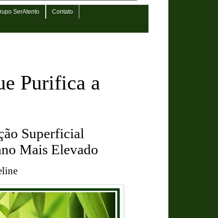
rupo SerAtento
Contato
e Purifica a
ão Superficial
ano Mais Elevado
line