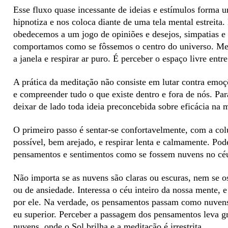
Esse fluxo quase incessante de ideias e estímulos forma 
hipnotiza e nos coloca diante de uma tela mental estreita.
obedecemos a um jogo de opiniões e desejos, simpatias e a
comportamos como se fôssemos o centro do universo. Medit
a janela e respirar ar puro. É perceber o espaço livre ent
A prática da meditação não consiste em lutar contra emoç
e compreender tudo o que existe dentro e fora de nós. Par
deixar de lado toda ideia preconcebida sobre eficácia na 
O primeiro passo é sentar-se confortavelmente, com a colu
possível, bem arejado, e respirar lenta e calmamente. Pod
pensamentos e sentimentos como se fossem nuvens no céu
Não importa se as nuvens são claras ou escuras, nem se 
ou de ansiedade. Interessa o céu inteiro da nossa mente, e
por ele. Na verdade, os pensamentos passam como nuvens 
eu superior. Perceber a passagem dos pensamentos leva 
nuvens, onde o Sol brilha e a meditação é irrestrita.