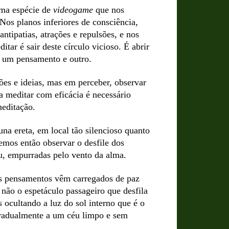
uma espécie de
videogame
que nos
 Nos planos inferiores de consciência,
ntipatias, atrações e repulsões, e nos
ar é sair deste círculo vicioso. É abrir
re um pensamento e outro.
ões e ideias, mas em perceber, observar
a meditar com eficácia é necessário
meditação.
na ereta, em local tão silencioso quanto
emos então observar o desfile dos
, empurradas pelo vento da alma.
os pensamentos vêm carregados de paz
 não o espetáculo passageiro que desfila
ocultando a luz do sol interno que é o
gradualmente a um céu limpo e sem