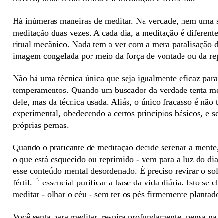
Há inúmeras maneiras de meditar. Na verdade, nem uma 
meditação duas vezes. A cada dia, a meditação é diferen
ritual mecânico. Nada tem a ver com a mera paralisação 
imagem congelada por meio da força de vontade ou da rep
Não há uma técnica única que seja igualmente eficaz para 
temperamentos. Quando um buscador da verdade tenta med
dele, mas da técnica usada. Aliás, o único fracasso é não t
experimental, obedecendo a certos princípios básicos, e 
próprias pernas.
Quando o praticante de meditação decide serenar a mente,
o que está esquecido ou reprimido - vem para a luz do dia
esse conteúdo mental desordenado. É preciso revirar o so
fértil. É essencial purificar a base da vida diária. Isto 
meditar - olhar o céu - sem ter os pés firmemente plantad
Você senta para meditar, respira profundamente, pensa na 