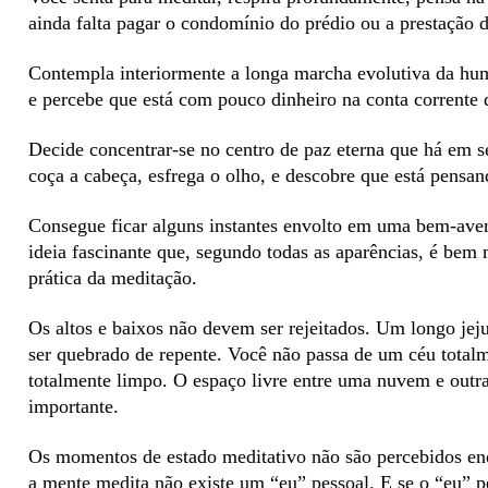
ainda falta pagar o condomínio do prédio ou a prestação 
Contempla interiormente a longa marcha evolutiva da hum
e percebe que está com pouco dinheiro na conta corrente 
Decide concentrar-se no centro de paz eterna que há em s
coça a cabeça, esfrega o olho, e descobre que está pensan
Consegue ficar alguns instantes envolto em uma bem-ave
ideia fascinante que, segundo todas as aparências, é bem 
prática da meditação.
Os altos e baixos não devem ser rejeitados. Um longo jej
ser quebrado de repente. Você não passa de um céu total
totalmente limpo. O espaço livre entre uma nuvem e outra 
importante.
Os momentos de estado meditativo não são percebidos en
a mente medita não existe um “eu” pessoal. E se o “eu” p