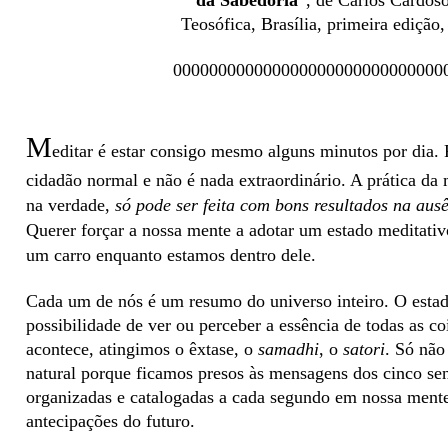
da Sabedoria
”, de Carlos Cardoso
Teosófica, Brasília, primeira edição
000000000000000000000000000000
M
editar é estar consigo mesmo alguns minutos por dia. 
cidadão normal e não é nada extraordinário. A prática da
na verdade,
só pode ser feita com bons resultados na ausê
Querer forçar a nossa mente a adotar um estado meditativo
um carro enquanto estamos dentro dele.
Cada um de nós é um resumo do universo inteiro. O estad
possibilidade de ver ou perceber a essência de todas as 
acontece, atingimos o êxtase, o
samadhi
, o
satori
. Só não
natural porque ficamos presos às mensagens dos cinco sent
organizadas e catalogadas a cada segundo em nossa ment
antecipações do futuro.