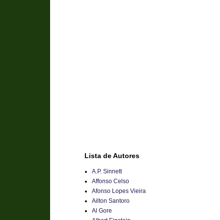
Lista de Autores
A.P. Sinnett
Affonso Celso
Afonso Lopes Vieira
Ailton Santoro
Al Gore