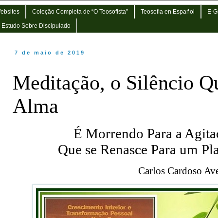
Websites
Coleção Completa de “O Teosofista”
Teosofía en Español
E-G
e Estudo Sobre Discipulado
7 de maio de 2019
Meditação, o Silêncio Qu
Alma
É Morrendo Para a Agitaç
Que se Renasce Para um Pl
Carlos Cardoso Ave