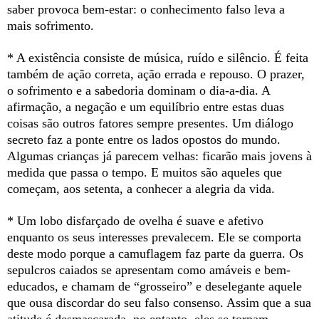
saber provoca bem-estar: o conhecimento falso leva a
mais sofrimento.
* A existência consiste de música, ruído e silêncio. É feita
também de ação correta, ação errada e repouso. O prazer,
o sofrimento e a sabedoria dominam o dia-a-dia. A
afirmação, a negação e um equilíbrio entre estas duas
coisas são outros fatores sempre presentes. Um diálogo
secreto faz a ponte entre os lados opostos do mundo.
Algumas crianças já parecem velhas: ficarão mais jovens à
medida que passa o tempo. E muitos são aqueles que
começam, aos setenta, a conhecer a alegria da vida.
* Um lobo disfarçado de ovelha é suave e afetivo
enquanto os seus interesses prevalecem. Ele se comporta
deste modo porque a camuflagem faz parte da guerra. Os
sepulcros caiados se apresentam como amáveis e bem-
educados, e chamam de “grosseiro” e deselegante aquele
que ousa discordar do seu falso consenso. Assim que a sua
atitude é desmascarada, no entanto, eles se tornam