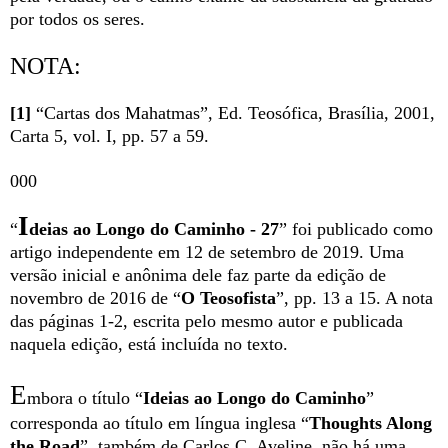
por todos os seres.
NOTA:
[1]
“Cartas dos Mahatmas”, Ed. Teosófica, Brasília, 2001,
Carta 5, vol. I, pp. 57 a 59.
000
I
“
deias ao Longo do Caminho - 27
” foi publicado como
artigo independente em 12 de setembro de 2019. Uma
versão inicial e anônima dele faz parte da edição de
novembro de 2016 de “
O Teosofista
”, pp. 13 a 15. A nota
das páginas 1-2, escrita pelo mesmo autor e publicada
naquela edição, está incluída no texto.
E
mbora o título “
Ideias ao Longo do Caminho
”
corresponda ao título em língua inglesa “
Thoughts Along
the Road
”, também de Carlos C. Aveline, não há uma