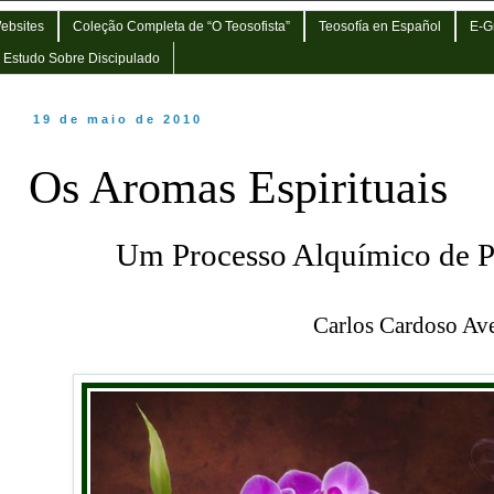
Websites
Coleção Completa de “O Teosofista”
Teosofía en Español
E-G
e Estudo Sobre Discipulado
19 de maio de 2010
Os Aromas Espirituais
Um
Processo Alquímico de Pu
Carlos Cardoso Ave