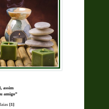
, assim
eu amigo”
laias
[1]