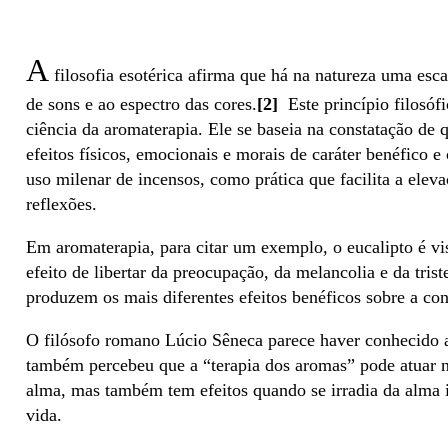
A
filosofia esotérica afirma que há na natureza uma escal
de sons e ao espectro das cores.
[2]
Este princípio filosóf
ciência da aromaterapia. Ele se baseia na constatação d
efeitos físicos, emocionais e morais de caráter benéfico e
uso milenar de incensos, como prática que facilita a elev
reflexões.
Em aromaterapia, para citar um exemplo, o eucalipto é v
efeito de libertar da preocupação, da melancolia e da tris
produzem os mais diferentes efeitos benéficos sobre a c
O filósofo romano Lúcio Sêneca parece haver conhecido a
também percebeu que a “terapia dos aromas” pode atuar não
alma, mas também tem efeitos quando se irradia da alma i
vida.