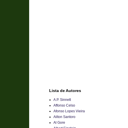
Lista de Autores
A.P. Sinnett
Affonso Celso
Afonso Lopes Vieira
Ailton Santoro
Al Gore