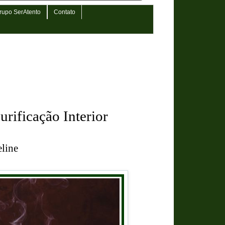
rupo SerAtento
Contato
rificação Interior
line