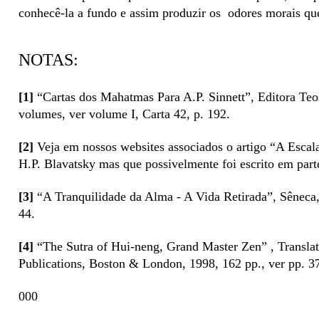
conhecê-la a fundo e assim produzir os odores morais 
NOTAS:
[1]
“Cartas dos Mahatmas Para A.P. Sinnett”, Editora Teos
volumes, ver volume I, Carta 42, p. 192.
[2]
Veja em nossos websites associados o artigo “A Escal
H.P. Blavatsky mas que possivelmente foi escrito em par
[3]
“A Tranquilidade da Alma - A Vida Retirada”, Sêneca, 
44.
[4]
“The Sutra of Hui-neng, Grand Master Zen” , Transla
Publications, Boston & London, 1998, 162 pp., ver pp. 3
000