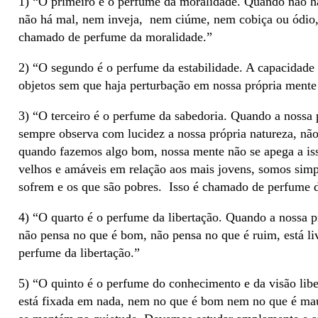
1) “O primeiro é o perfume da moralidade. Quando não h
não há mal, nem inveja, nem ciúme, nem cobiça ou ódio,
chamado de perfume da moralidade.”
2) “O segundo é o perfume da estabilidade. A capacidade d
objetos sem que haja perturbação em nossa própria mente
3) “O terceiro é o perfume da sabedoria. Quando a nossa 
sempre observa com lucidez a nossa própria natureza, n
quando fazemos algo bom, nossa mente não se apega a is
velhos e amáveis em relação aos mais jovens, somos simpá
sofrem e os que são pobres. Isso é chamado de perfume d
4) “O quarto é o perfume da libertação. Quando a nossa p
não pensa no que é bom, não pensa no que é ruim, está li
perfume da libertação.”
5) “O quinto é o perfume do conhecimento e da visão lib
está fixada em nada, nem no que é bom nem no que é mau