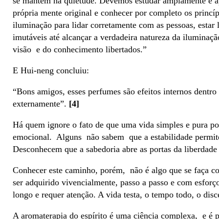
se mantém na quietude. Devemos estudar amplamente e ap
própria mente original e conhecer por completo os princí
iluminação para lidar corretamente com as pessoas, estar l
imutáveis até alcançar a verdadeira natureza da ilumina
visão e do conhecimento libertados.”
E Hui-neng concluiu:
“Bons amigos, esses perfumes são efeitos internos dentr
externamente”.
[4]
Há quem ignore o fato de que uma vida simples e pura poss
emocional. Alguns não sabem que a estabilidade permit
Desconhecem que a sabedoria abre as portas da liberdade
Conhecer este caminho, porém, não é algo que se faça c
ser adquirido vivencialmente, passo a passo e com esfor
longo e requer atenção. A vida testa, o tempo todo, o dis
A aromaterapia do espírito é uma ciência complexa, e é p