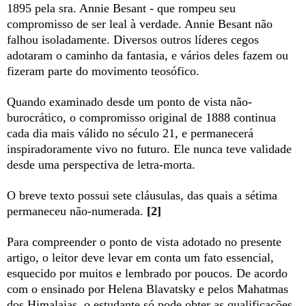
1895 pela sra. Annie Besant - que rompeu seu
compromisso de ser leal à verdade. Annie Besant não
falhou isoladamente. Diversos outros líderes cegos
adotaram o caminho da fantasia, e vários deles fazem ou
fizeram parte do movimento teosófico.
Quando examinado desde um ponto de vista não-
burocrático, o compromisso original de 1888 continua
cada dia mais válido no século 21, e permanecerá
inspiradoramente vivo no futuro. Ele nunca teve validade
desde uma perspectiva de letra-morta.
O breve texto possui sete cláusulas, das quais a sétima
permaneceu não-numerada.
[2]
Para compreender o ponto de vista adotado no presente
artigo, o leitor deve levar em conta um fato essencial,
esquecido por muitos e lembrado por poucos. De acordo
com o ensinado por Helena Blavatsky e pelos Mahatmas
dos Himalaias, o estudante só pode obter as qualificações