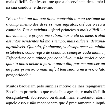
mais difícil”. Confessou-me que a observância desta má
na sua conduta, e disse-me:
“
Reconheci um dia que tinha contraído o mau costume de 
o cumprimento dos deveres mais ingratos, até que o seu 
caminho. Pus a máxima - ‘farei primeiro o mais difícil’ -
diariamente, e propus-me subordinar a ela os meus traba
assuntos pendentes há mais tempo, mais difíceis, deixand
agradáveis. Quando, finalmente, vi desaparecer da minha 
estabeleci, como regra de conduta, começar cada manhã 
Esforcei-me com afinco por concluí-lo, e não tardei a rec
quanto antes deixava para o outro dia, por me parecer 
de fazer primeiro o mais difícil tem sido, a meu ver, o f
prosperidade
.”
Muitos baqueiam pelo simples motivo de lhes repugnarem 
Escolhem primeiro o que mais lhes agrada, e mais fácil lh
desagradável, aborrecido ou difícil; mas, entretanto, ator
aquele osso e não reconhecem que é precisamente a inquie