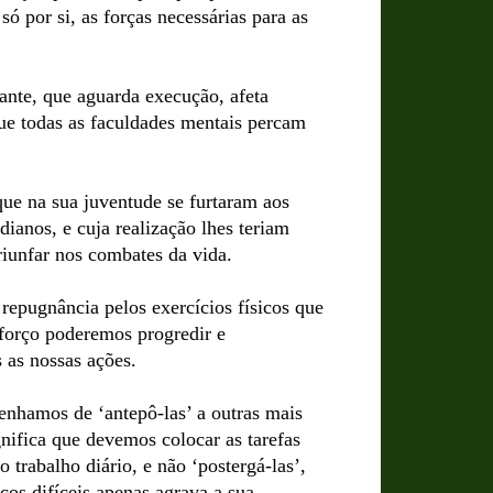
 por si, as forças necessárias para as
ante, que aguarda execução, afeta
que todas as faculdades mentais percam
ue na sua juventude se furtaram aos
dianos, e cuja realização lhes teriam
triunfar nos combates da vida.
r repugnância pelos exercícios físicos que
sforço poderemos progredir e
 as nossas ações.
tenhamos de ‘antepô-las’ a outras mais
nifica que devemos colocar as tarefas
 trabalho diário, e não ‘postergá-las’,
os difíceis apenas agrava a sua