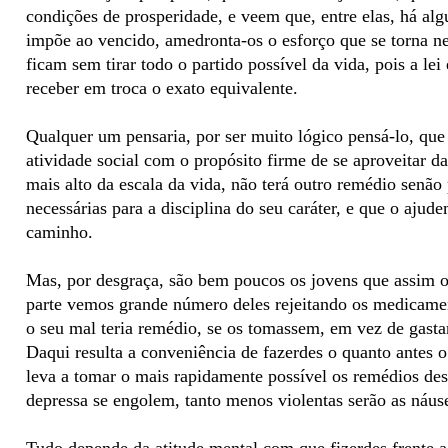
condições de prosperidade, e veem que, entre elas, há al
impõe ao vencido, amedronta-os o esforço que se torna nece
ficam sem tirar todo o partido possível da vida, pois a le
receber em troca o exato equivalente.
Qualquer um pensaria, por ser muito lógico pensá-lo, qu
atividade social com o propósito firme de se aproveitar da
mais alto da escala da vida, não terá outro remédio senão
necessárias para a disciplina do seu caráter, e que o ajud
caminho.
Mas, por desgraça, são bem poucos os jovens que assim 
parte vemos grande número deles rejeitando os medicam
o seu mal teria remédio, se os tomassem, em vez de gast
Daqui resulta a conveniência de fazerdes o quanto antes o
leva a tomar o mais rapidamente possível os remédios des
depressa se engolem, tanto menos violentas serão as náu