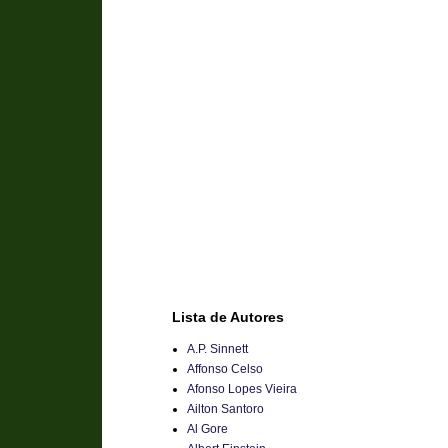
Lista de Autores
A.P. Sinnett
Affonso Celso
Afonso Lopes Vieira
Ailton Santoro
Al Gore