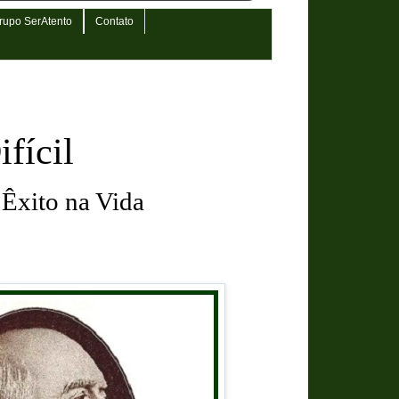
rupo SerAtento
Contato
fícil
 Êxito na Vida