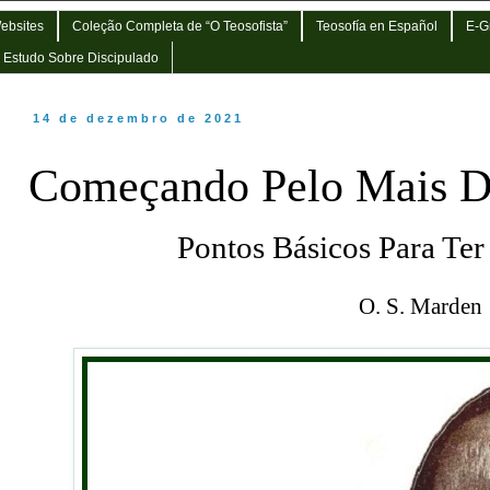
Websites
Coleção Completa de “O Teosofista”
Teosofía en Español
E-G
e Estudo Sobre Discipulado
14 de dezembro de 2021
Começando Pelo Mais Di
Pontos Básicos Para Ter
O. S. Marden