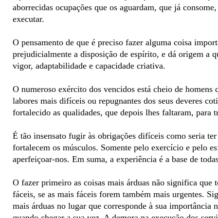
aborrecidas ocupações que os aguardam, que já consome, só
executar.
O pensamento de que é preciso fazer alguma coisa import
prejudicialmente a disposição de espírito, e dá origem a 
vigor, adaptabilidade e capacidade criativa.
O numeroso exército dos vencidos está cheio de homens q
labores mais difíceis ou repugnantes dos seus deveres coti
fortalecido as qualidades, que depois lhes faltaram, para 
É tão insensato fugir às obrigações difíceis como seria te
fortalecem os músculos. Somente pelo exercício e pelo e
aperfeiçoar-nos. Em suma, a experiência é a base de todas
O fazer primeiro as coisas mais árduas não significa que 
fáceis, se as mais fáceis forem também mais urgentes. Sig
mais árduas no lugar que corresponde à sua importância no
quando chegar a sua vez. A demora na execução dos serviç