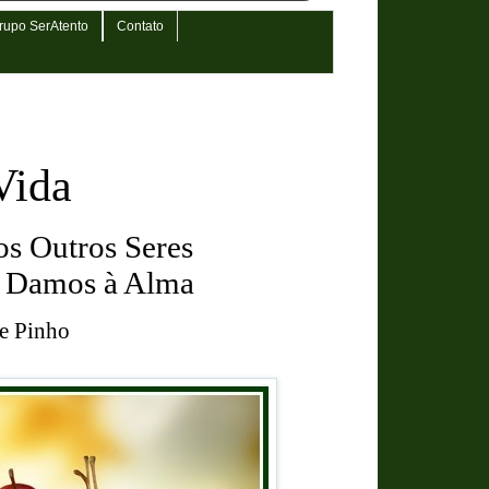
rupo SerAtento
Contato
Vida
s Outros Seres
e Damos à Alma
de Pinho