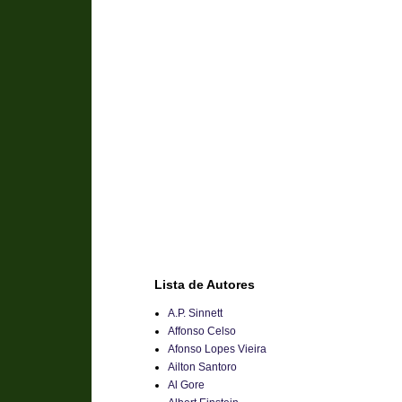
Lista de Autores
A.P. Sinnett
Affonso Celso
Afonso Lopes Vieira
Ailton Santoro
Al Gore