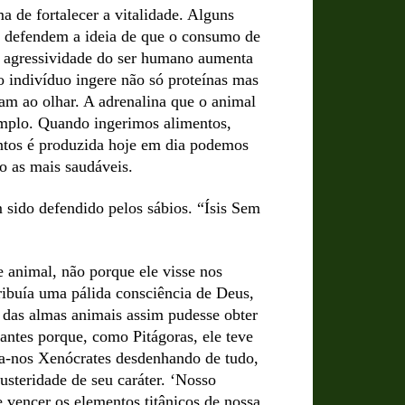
 de fortalecer a vitalidade. Alguns
a, defendem a ideia de que o consumo de
 a agressividade do ser humano aumenta
 indivíduo ingere não só proteínas mas
am ao olhar. A adrenalina que o animal
emplo. Quando ingerimos alimentos,
ntos é produzida hoje em dia podemos
o as mais saudáveis.
 sido defendido pelos sábios. “Ísis Sem
 animal, não porque ele visse nos
ibuía uma pálida consciência de Deus,
e das almas animais assim pudesse obter
antes porque, como Pitágoras, ele teve
ra-nos Xenócrates desdenhando de tudo,
austeridade de seu caráter. ‘Nosso
e vencer os elementos titânicos de nossa