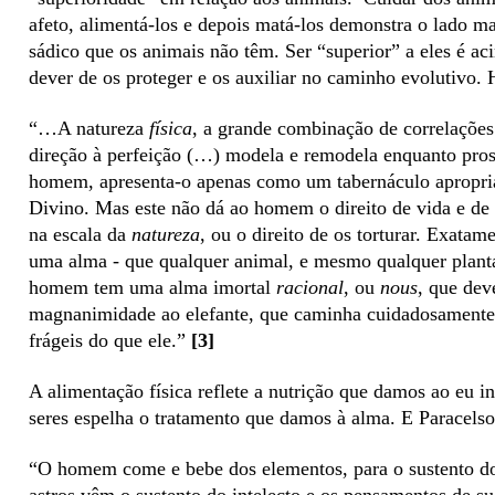
afeto, alimentá-los e depois matá-los demonstra o lado 
sádico que os animais não têm. Ser “superior” a eles é ac
dever de os proteger e os auxiliar no caminho evolutivo.
“…A natureza
física
, a grande combinação de correlações
direção à perfeição (…) modela e remodela enquanto pros
homem, apresenta-o apenas como um tabernáculo apropria
Divino. Mas este não dá ao homem o direito de vida e de m
na escala da
natureza
, ou o direito de os torturar. Exatam
uma alma - que qualquer animal, e mesmo qualquer plant
homem tem uma alma imortal
racional
, ou
nous
, que dev
magnanimidade ao elefante, que caminha cuidadosamente
frágeis do que ele.”
[3]
A alimentação física reflete a nutrição que damos ao eu i
seres espelha o tratamento que damos à alma. E Paracelso
“O homem come e bebe dos elementos, para o sustento do