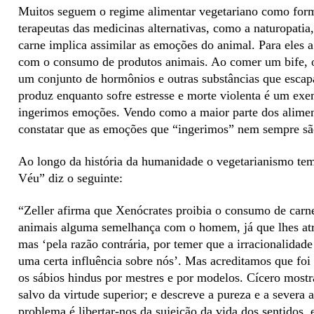
Muitos seguem o regime alimentar vegetariano como forma
terapeutas das medicinas alternativas, como a naturopati
carne implica assimilar as emoções do animal. Para eles
com o consumo de produtos animais. Ao comer um bife, o
um conjunto de hormônios e outras substâncias que escap
produz enquanto sofre estresse e morte violenta é um ex
ingerimos emoções. Vendo como a maior parte dos alime
constatar que as emoções que “ingerimos” nem sempre sã
Ao longo da história da humanidade o vegetarianismo tem
Véu” diz o seguinte:
“Zeller afirma que Xenócrates proibia o consumo de carne
animais alguma semelhança com o homem, já que lhes atr
mas ‘pela razão contrária, por temer que a irracionalidad
uma certa influência sobre nós’. Mas acreditamos que foi 
os sábios hindus por mestres e por modelos. Cícero most
salvo da virtude superior; e descreve a pureza e a severa 
problema é libertar-nos da sujeição da vida dos sentidos, 