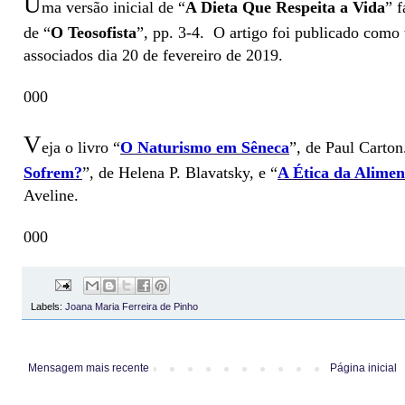
U
ma versão inicial de “
A Dieta Que Respeita a Vida
” 
de “
O Teosofista
”, pp. 3-4.
O artigo foi publicado como
associados dia 20 de fevereiro de 2019.
000
V
eja o livro
“
O Naturismo em Sêneca
”
, de Paul Carton
Sofrem?
”
, de Helena P. Blavatsky, e
“
A Ética da Alimen
Aveline.
000
Labels:
Joana Maria Ferreira de Pinho
Mensagem mais recente
Página inicial