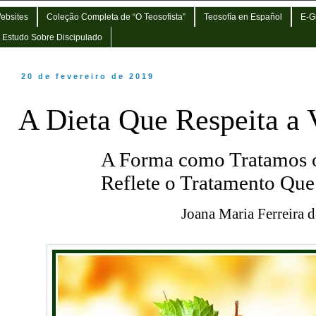
Websites
Coleção Completa de “O Teosofista”
Teosofía en Español
E-G
e Estudo Sobre Discipulado
20 de fevereiro de 2019
A Dieta Que Respeita a 
A Forma como Tratamos o
Reflete o Tratamento Qu
Joana Maria Ferreira 