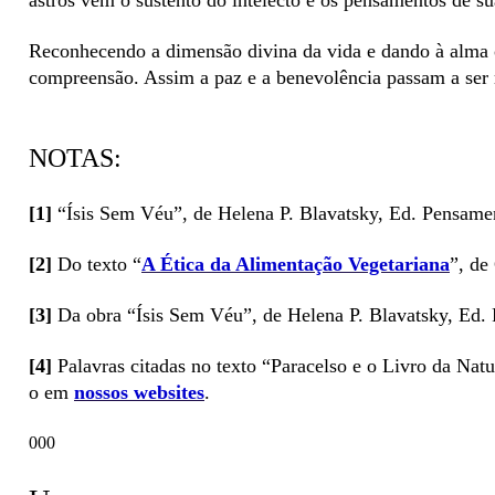
astros vêm o sustento do intelecto e os pensamentos de s
Reconhecendo a dimensão divina da vida e dando à alma o
compreensão. Assim a paz e a benevolência passam a ser r
NOTAS:
[1]
“Ísis Sem Véu”, de Helena P. Blavatsky, Ed. Pensament
[2]
Do texto
“
A Ética da Alimentação Vegetariana
”
, de
[3]
Da obra “Ísis Sem Véu”, de Helena P. Blavatsky, Ed. P
[4]
Palavras citadas no texto “Paracelso e o Livro da Nat
o em
nossos websites
.
000