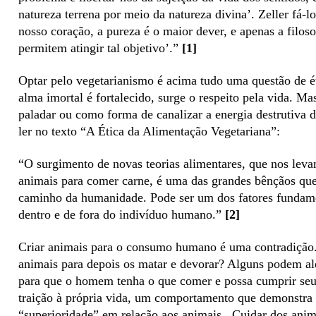
natureza terrena por meio da natureza divina’. Zeller fá-
nosso coração, a pureza é o maior dever, e apenas a filoso
permitem atingir tal objetivo’.”
[1]
Optar pelo vegetarianismo é acima tudo uma questão de é
alma imortal é fortalecido, surge o respeito pela vida. Ma
paladar ou como forma de canalizar a energia destrutiva 
ler no texto “A Ética da Alimentação Vegetariana”:
“O surgimento de novas teorias alimentares, que nos lev
animais para comer carne, é uma das grandes bênçãos que
caminho da humanidade. Pode ser um dos fatores fundamen
dentro e de fora do indivíduo humano.”
[2]
Criar animais para o consumo humano é uma contradição.
animais para depois os matar e devorar? Alguns podem ale
para que o homem tenha o que comer e possa cumprir seu 
traição à própria vida, um comportamento que demonstra
“superioridade” em relação aos animais.
Cuidar dos anim