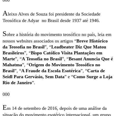
000
A
leixo Alves de Souza foi presidente da Sociedade
Teosófica de Adyar no Brasil desde 1937 até 1946.
S
obre a história do movimento teosófico no país, leia em
nossos websites associados os artigos “
Breve Histórico
da Teosofia no Brasil
”, “
Leadbeater Diz Que Matou
Brasileiros
”, “
Bispo Católico Visita Plantações em
Marte
”, “
A Teosofia no Brasil
”, “
Besant Anuncia Que é
Mahatma
”, “
Origem do Movimento Teosófico no
Brasil
”, “
A Fraude da Escola Esotérica
”, “
Carta de
Seidl Para Gervásio, Sem Data
” e “
Como Surge a Loja
Rio de Janeiro
”.
000
E
m 14 de setembro de 2016, depois de uma análise da
situação do movimento esotérico internacional, um grupo