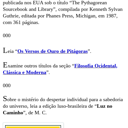
publicada nos EUA sob o título “The Pythagorean
Sourcebook and Library”, compilada por Kenneth Sylvan
Guthrie, editada por Phanes Press, Michigan, em 1987,
com 361 páginas.
000
L
eia “
Os Versos de Ouro de Pitágoras
”.
E
xamine outros títulos da seção “
Filosofia Ocidental,
Clássica e Moderna
”.
000
S
obre o mistério do despertar individual para a sabedoria
do universo, leia a edição luso-brasileira de “
Luz no
Caminho
”, de M. C.