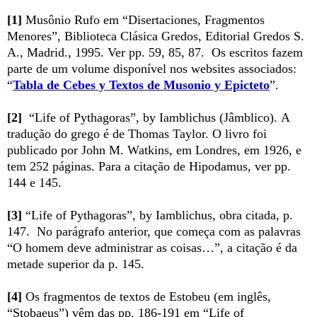
[1]
Musônio Rufo em “Disertaciones, Fragmentos
Menores”, Biblioteca Clásica Gredos, Editorial Gredos S.
A., Madrid., 1995. Ver pp. 59, 85, 87. Os escritos fazem
parte de um volume disponível nos websites associados:
“
Tabla de Cebes y Textos de Musonio y Epicteto
”.
[2]
“Life of Pythagoras”, by Iamblichus (Jâmblico).
A
tradução do grego é de Thomas Taylor. O livro foi
publicado por John M. Watkins, em Londres, em 1926, e
tem 252 páginas.
Para a citação de Hipodamus, ver pp.
144 e 145.
[3]
“Life of Pythagoras”, by Iamblichus, obra citada, p.
147.
No parágrafo anterior, que começa com as palavras
“
O homem deve administrar as coisas…”, a citação é da
metade superior da p. 145.
[4]
Os fragmentos de textos de Estobeu (em inglês,
“Stobaeus”) vêm das pp. 186-191 em
“Life of