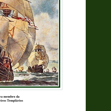
era membro da
eiros Templários