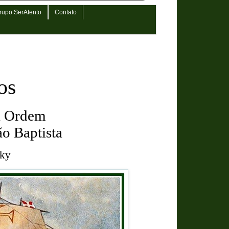
rupo SerAtento
Contato
os
a Ordem
ão Baptista
sky