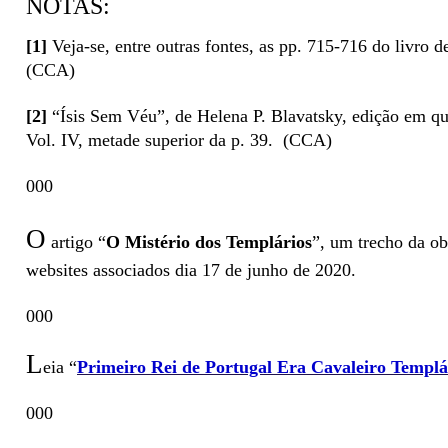
NOTAS:
[1]
Veja-se, entre outras fontes, as pp. 715-716 do livro 
(CCA)
[2]
“Ísis Sem Véu”, de Helena P. Blavatsky, edição em q
Vol. IV, metade superior da p. 39.
(CCA)
000
O
artigo “
O Mistério dos Templários
”, um trecho da ob
websites associados dia 17 de junho de 2020.
000
L
eia “
Primeiro Rei de Portugal Era Cavaleiro Templá
000