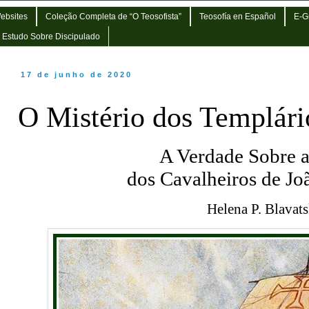
Websites
Coleção Completa de “O Teosofista”
Teosofía en Español
E-G
e Estudo Sobre Discipulado
17 de junho de 2020
O Mistério dos Templári
A Verdade Sobre 
dos Cavalheiros de Jo
Helena P. Blavat