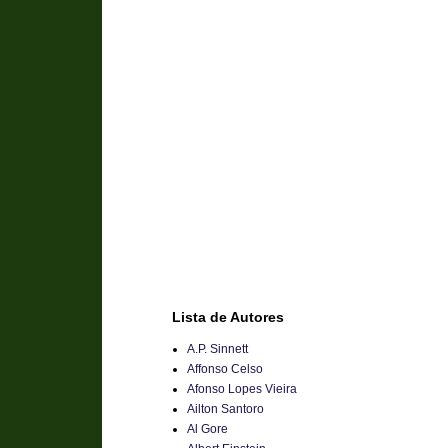
Lista de Autores
A.P. Sinnett
Affonso Celso
Afonso Lopes Vieira
Ailton Santoro
Al Gore