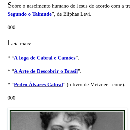
S
obre o nascimento humano de Jesus de acordo com a trad
Segundo o Talmude
”, de Eliphas Levi.
000
L
eia mais:
* “
A Ioga de Cabral e Camões
”.
* “
A Arte de Descobrir o Brasil
”.
* “
Pedro Álvares Cabral
” (o livro de Metzner Leone).
000